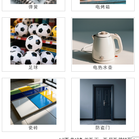
弹簧
电烤箱
足球
电热水壶
瓷砖
防盗门