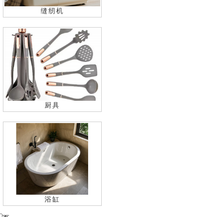
缝纫机
厨具
浴缸